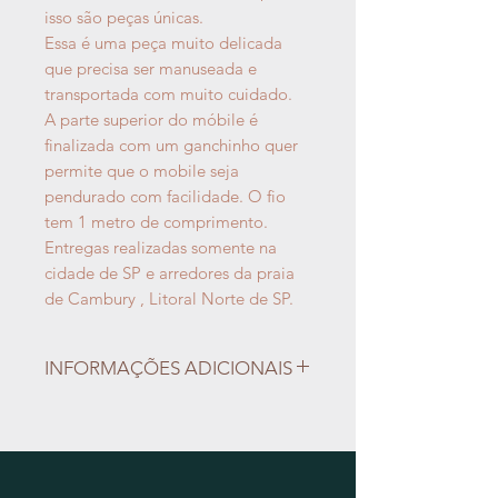
isso são peças únicas.
Essa é uma peça muito delicada
que precisa ser manuseada e
transportada com muito cuidado.
A parte superior do móbile é
finalizada com um ganchinho quer
permite que o mobile seja
pendurado com facilidade. O fio
tem 1 metro de comprimento.
Entregas realizadas somente na
cidade de SP e arredores da praia
de Cambury , Litoral Norte de SP.
INFORMAÇÕES ADICIONAIS
Não aceitamos trocas e devolução
das peças de cerâmica.
As entregas e retiradas serão
combinadas por e-mail.