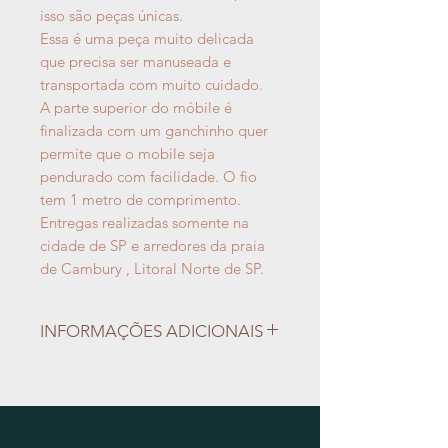
isso são peças únicas.
Essa é uma peça muito delicada
que precisa ser manuseada e
transportada com muito cuidado.
A parte superior do móbile é
finalizada com um ganchinho quer
permite que o mobile seja
pendurado com facilidade. O fio
tem 1 metro de comprimento.
Entregas realizadas somente na
cidade de SP e arredores da praia
de Cambury , Litoral Norte de SP.
INFORMAÇÕES ADICIONAIS
Não aceitamos trocas e devolução
das peças de cerâmica.
As entregas e retiradas serão
combinadas por e-mail.